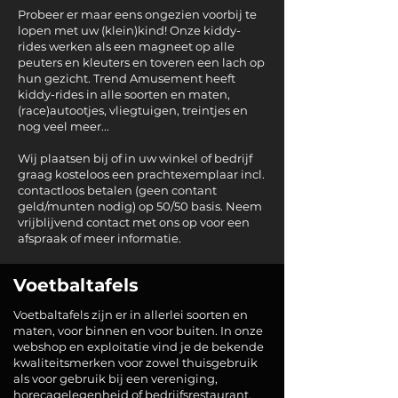
Probeer er maar eens ongezien voorbij te
lopen met uw (klein)kind! Onze kiddy-
rides werken als een magneet op alle
peuters en kleuters en toveren een lach op
hun gezicht. Trend Amusement heeft
kiddy-rides in alle soorten en maten,
(race)autootjes, vliegtuigen, treintjes en
nog veel meer...
Wij plaatsen bij of in uw winkel of bedrijf
graag kosteloos een prachtexemplaar incl.
contactloos betalen (geen contant
geld/munten nodig) op 50/50 basis. Neem
vrijblijvend contact met ons op voor een
afspraak of meer informatie.
Voetbaltafels
Voetbaltafels zijn er in allerlei soorten en
maten, voor binnen en voor buiten. In onze
webshop en exploitatie vind je de bekende
kwaliteitsmerken voor zowel thuisgebruik
als voor gebruik bij een vereniging,
horecagelegenheid of bedrijfsrestaurant,