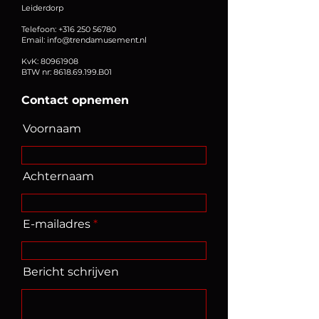
Leiderdorp
Telefoon:
+316 250 56780
Email:
info@trendamusement.nl
KvK:
80961908
BTW nr:
8618.69.199
.B01
Contact opnemen
Voornaam
Achternaam
E-mailadres
Bericht schrijven