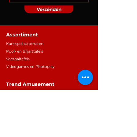
Verzenden
Assortiment
Kansspelautomaten
Pool- en Biljarttafels
Voetbaltafels
Videogames en Photoplay
Trend Amusement
Draadbaan 15
Geopend op afspraak
info@trendamusement.nl
+316 250 56780
Overig