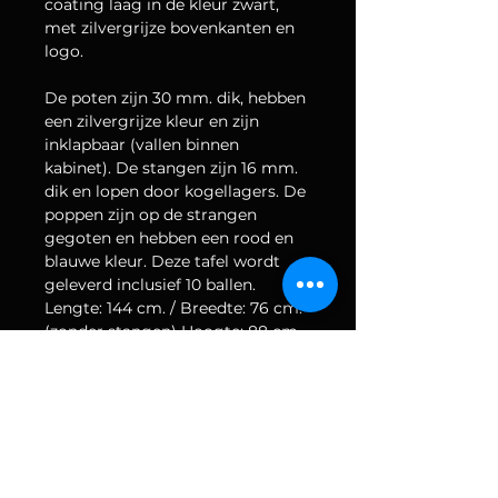
coating laag in de kleur zwart, 
met zilvergrijze bovenkanten en 
logo.
De poten zijn 30 mm. dik, hebben 
een zilvergrijze kleur en zijn 
inklapbaar (vallen binnen 
kabinet). De stangen zijn 16 mm. 
dik en lopen door kogellagers. De 
poppen zijn op de strangen 
gegoten en hebben een rood en 
blauwe kleur. Deze tafel wordt 
geleverd inclusief 10 ballen. 
Lengte: 144 cm. / Breedte: 76 cm. 
(zonder stangen) Hoogte: 88 cm. 
Gewicht: 70 kg. Een zware 
voetbaltafel met een topkwaliteit 
voor jarenlang speelplezier.
TECHNISCHE SPECIFICATIES;
Afmetingen zonder stangen 
lxbxh; 144x76x88 cm